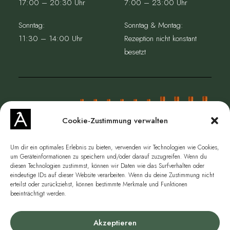
17:00 – 20:30 Uhr
7:00 – 23:00 Uhr
Sonntag:
Sonntag & Montag:
11:30 – 14:00 Uhr
Rezeption nicht konstant
besetzt
Cookie-Zustimmung verwalten
Um dir ein optimales Erlebnis zu bieten, verwenden wir Technologien wie Cookies,
um Geräteinformationen zu speichern und/oder darauf zuzugreifen. Wenn du
diesen Technologien zustimmst, können wir Daten wie das Surfverhalten oder
eindeutige IDs auf dieser Website verarbeiten. Wenn du deine Zustimmung nicht
JETZT WEIN ONLINE SHOPPEN
erteilst oder zurückziehst, können bestimmte Merkmale und Funktionen
beeinträchtigt werden.
Akzeptieren