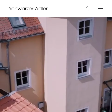
BUCHEN
09325 / 232
info@schwarzer-adler-wiesenbronn.de
TRADITION,
STIL
UND