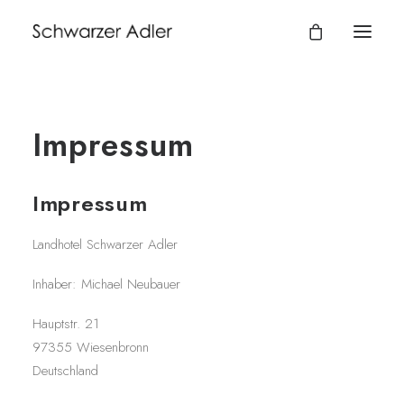
Impressum
Impressum
BUCHEN
Landhotel Schwarzer Adler
Inhaber: Michael Neubauer
09325 / 232
Hauptstr. 21
info@schwarzer-adler-wiesenbronn.de
97355 Wiesenbronn
Deutschland