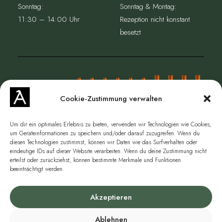
Sonntag:
Sonntag & Montag:
11:30 – 14:00 Uhr
Rezeption nicht konstant
besetzt
Cookie-Zustimmung verwalten
Um dir ein optimales Erlebnis zu bieten, verwenden wir Technologien wie Cookies,
um Geräteinformationen zu speichern und/oder darauf zuzugreifen. Wenn du
diesen Technologien zustimmst, können wir Daten wie das Surfverhalten oder
eindeutige IDs auf dieser Website verarbeiten. Wenn du deine Zustimmung nicht
JETZT WEIN ONLINE SHOPPEN
erteilst oder zurückziehst, können bestimmte Merkmale und Funktionen
beeinträchtigt werden.
Akzeptieren
Impressum
|
Datenschutz
|
AGB
|
Versand
|
Cookie-Richtlinie
|
Vertrag
widerrufen
Ablehnen