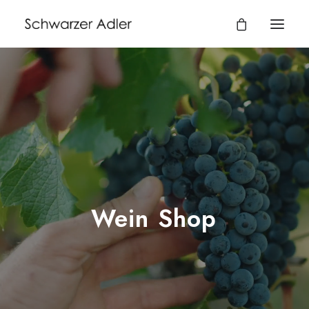
BUCHEN
Wein
Shop
09325 / 232
info@schwarzer-adler-wiesenbronn.de