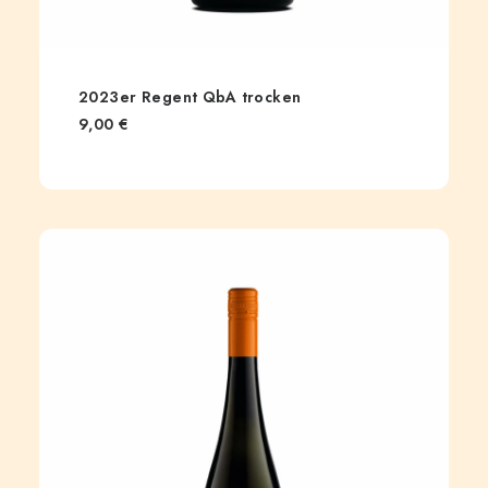
2023er Regent QbA trocken
9,00
€