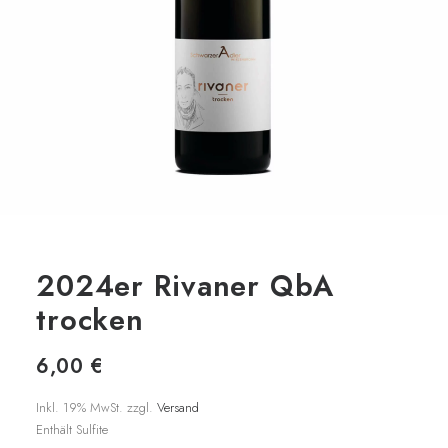
2024er Rivaner QbA
trocken
6,00
€
Inkl. 19% MwSt. zzgl.
Versand
Enthält Sulfite