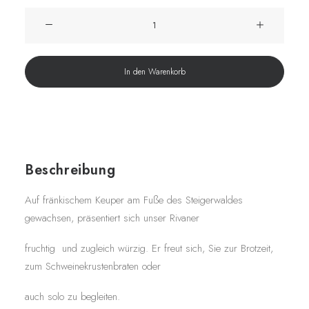
2024er
Rivaner
QbA
trocken
In den Warenkorb
Menge
Beschreibung
Auf fränkischem Keuper am Fuße des Steigerwaldes
gewachsen, präsentiert sich unser Rivaner
fruchtig und zugleich würzig. Er freut sich, Sie zur Brotzeit,
zum Schweinekrustenbraten oder
auch solo zu begleiten.