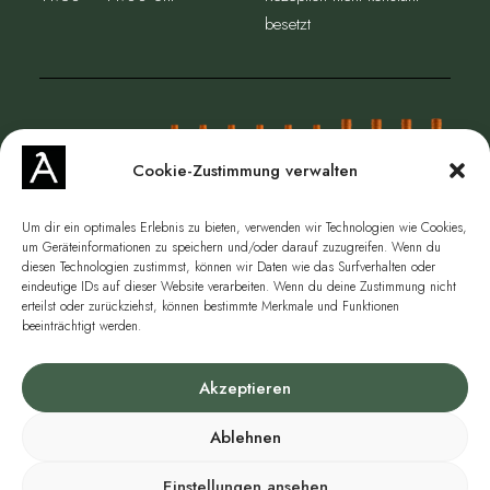
besetzt
Cookie-Zustimmung verwalten
Um dir ein optimales Erlebnis zu bieten, verwenden wir Technologien wie Cookies,
um Geräteinformationen zu speichern und/oder darauf zuzugreifen. Wenn du
diesen Technologien zustimmst, können wir Daten wie das Surfverhalten oder
eindeutige IDs auf dieser Website verarbeiten. Wenn du deine Zustimmung nicht
JETZT WEIN ONLINE SHOPPEN
erteilst oder zurückziehst, können bestimmte Merkmale und Funktionen
beeinträchtigt werden.
Akzeptieren
Impressum
|
Datenschutz
|
AGB
|
Versand
|
Cookie-Richtlinie
|
Vertrag
widerrufen
Ablehnen
Einstellungen ansehen